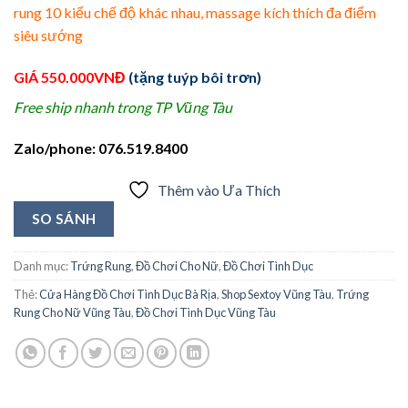
rung 10 kiểu chế độ khác nhau, massage kích thích đa điểm
siêu sướng
GIÁ 550.000VNĐ
(tặng tuýp bôi trơn)
Free ship nhanh trong TP Vũng Tàu
Zalo/phone: 076.519.8400
Thêm vào Ưa Thích
SO SÁNH
Danh mục:
Trứng Rung
,
Đồ Chơi Cho Nữ
,
Đồ Chơi Tình Dục
Thẻ:
Cửa Hàng Đồ Chơi Tình Dục Bà Rịa
,
Shop Sextoy Vũng Tàu
,
Trứng
Rung Cho Nữ Vũng Tàu
,
Đồ Chơi Tình Dục Vũng Tàu