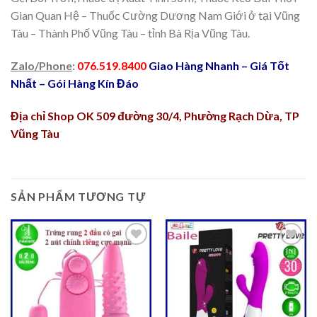
Gian Quan Hệ – Thuốc Cường Dương Nam Giới ở tại Vũng
Tàu – Thành Phố Vũng Tàu – tỉnh Bà Rịa Vũng Tàu.
Zalo/Phone
:
076.519.8400
Giao Hàng Nhanh – Giá Tốt
Nhất – Gói Hàng Kín Đáo
Địa chỉ Shop OK 509 đường 30/4, Phường Rạch Dừa, TP
Vũng Tàu
SẢN PHẨM TƯƠNG TỰ
Thêm
Thêm
vào
vào
Ưa
Ưa
Thích
Thích