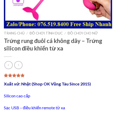
TRANG CHỦ
/
ĐỒ CHƠI TÌNH DỤC
/
ĐỒ CHƠI CHO NỮ
Trứng rung đuôi cá không dây – Trứng
silicon điều khiển từ xa
5.00
1
trên 5
Xuất xứ: Nhật (Shop OK Vũng Tàu Since 2015)
dựa trên
đánh giá
Silicon cao cấp
Sạc USB – điều khiển remote từ xa