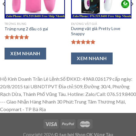
TRỨNG RUNG
DƯƠNG VẬT GIẢ
Dương vật giả Pretty Love
Trứng rung 2 đầu có gai
Snappy
Được xếp
hạng
5.00
Được xếp
XEM NHANH
5 sao
hạng
5.00
XEM NHANH
5 sao
Hộ Kinh Doanh Trần Lê Lệnh:Số ĐKKD: 49A8.026179 cấp ngày:
20/8/2015 tại UBNDTPVT Địa chỉ:509, Đường 30/4, Phường
Rạch Dừa, Thành Phố Vũng Tàu. Hotline: Zalo/Call: 076.519.8400
---
Giao Nhận Hàng Nhanh 30 Phút:Trung Tâm Thương Mại,
Coopmart - TP Bà Rịa
Copyright 2026 ©
tạo bởi Shop OK Vũng Tàu