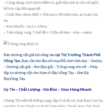
– Công dụng: kích thích điểm G, giải tỏa sinh lý cho nữ giới,
hỗ trợ cặp đôi quan hệ.
– Chất liệu: nhựa ABS + Silicone y tế mềm mịn, an toàn cho
da.
– Kích thước: 16.5 x 3.9cm
– Tính năng: rung 7 chế độ + 3 tần số nhẹ – vừa – mạnh
Bán dương vật giả tại vũng tàu
tại Thị Trường Thành Phố
Vũng Tàu
, Bạn cần tìm địa chỉ mua Đồ chơi tình dục – Sextoy
– Dương vật giả – Âm đạo giả – Trứng rung cho nữ – Máy
tập to dương vật cho Nam ở đâu Vũng Tàu – tỉnh Bà
Rịa,Vũng Tàu.
Uy Tín – Chất Lượng – Kín Đáo – Giao Hàng Nhanh
Chúng Tôi một hệ thống cung cấp sỉ và lẻ các loại Bao Cao Su,
Gel Bôi Trơn,Thuốc trị Xuất Tinh Sớm, Thuốc Kéo Dài Thời