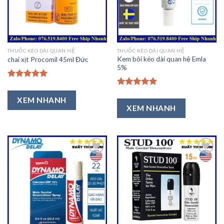
Thích
Thích
THUỐC KÉO DÀI QUAN HỆ
THUỐC KÉO DÀI QUAN HỆ
Kem bôi kéo dài quan hệ Emla
chai xịt Procomil 45ml Đức
5%
Được xếp
hạng
5.00
Được xếp
XEM NHANH
5 sao
hạng
5.00
XEM NHANH
5 sao
Thêm
Thêm
vào
vào
Ưa
Ưa
Thích
Thích