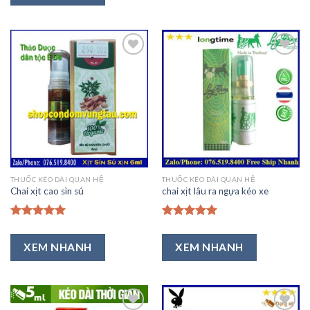
Thêm
Thêm
vào
vào
Ưa
Ưa
Thích
Thích
THUỐC KÉO DÀI QUAN HỆ
THUỐC KÉO DÀI QUAN HỆ
Chai xịt cao sìn sú
chai xịt lâu ra ngựa kéo xe
Được xếp
Được xếp
hạng
5.00
hạng
5.00
XEM NHANH
XEM NHANH
5 sao
5 sao