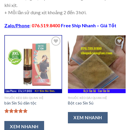
khi xịt.
+ Mỗi lần sử dụng xịt khoảng 2 đến 3 hơi.
Zalo/Phone
:
076.519.8400
Free Ship Nhanh – Giá Tốt
Thêm
Thêm
vào
vào
Ưa
Ưa
Thích
Thích
THUỐC KÉO DÀI QUAN HỆ
THUỐC KÉO DÀI QUAN HỆ
bán Sìn Sú dân tộc
Bột cao Sìn Sú
XEM NHANH
Được xếp
hạng
5.00
XEM NHANH
5 sao