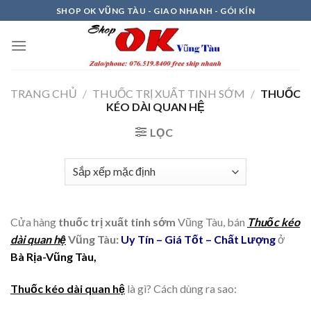
Skip
SHOP OK VŨNG TÀU - GIAO NHANH - GÓI KÍN
to
content
TRANG CHỦ
/
THUỐC TRỊ XUẤT TINH SỚM
/
THUỐC
KÉO DÀI QUAN HỆ
LỌC
Cửa hàng
thuốc trị xuất tinh sớm
Vũng Tàu, bán
Thuốc kéo
dài quan hệ
Vũng Tàu:
Uy Tín – Giá Tốt – Chất Lượng
ở
Bà Rịa-Vũng Tàu,
Thuốc kéo dài quan hệ
là gì? Cách dùng ra sao: