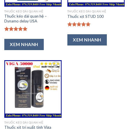
THUỐC KÉO DÀI QUAN HỆ
THUỐC KÉO DÀI QUAN HỆ
Thuốc kéo dài quan hệ –
Thuốc xịt STUD 100
Dynamo delay USA
Được xếp
hạng
5.00
Được xếp
XEM NHANH
5 sao
hạng
5.00
XEM NHANH
5 sao
Thêm
vào
Ưa
Thích
THUỐC KÉO DÀI QUAN HỆ
Thuốc xịt trị xuất tinh Viga