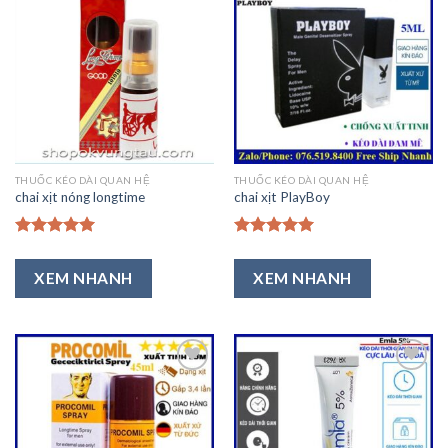
Thêm
Thêm
vào
vào
Ưa
Ưa
Thích
Thích
THUỐC KÉO DÀI QUAN HỆ
THUỐC KÉO DÀI QUAN HỆ
chai xịt nóng longtime
chai xịt PlayBoy
Được xếp
Được xếp
hạng
5.00
hạng
5.00
XEM NHANH
XEM NHANH
5 sao
5 sao
Thêm
Thêm
vào
vào
Ưa
Ưa