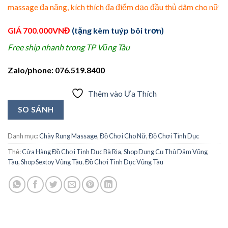
massage đa năng, kích thích đa điểm dạo đầu thủ dâm cho nữ
GIÁ 700.000VNĐ
(tặng kèm tuýp bôi trơn)
Free ship nhanh trong TP Vũng Tàu
Zalo/phone: 076.519.8400
Thêm vào Ưa Thích
SO SÁNH
Danh mục:
Chày Rung Massage
,
Đồ Chơi Cho Nữ
,
Đồ Chơi Tình Dục
Thẻ:
Cửa Hàng Đồ Chơi Tình Dục Bà Rịa
,
Shop Dụng Cụ Thủ Dâm Vũng
Tàu
,
Shop Sextoy Vũng Tàu
,
Đồ Chơi Tình Dục Vũng Tàu