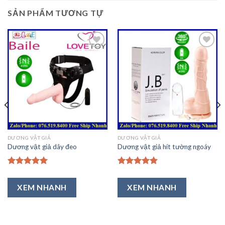
SẢN PHẨM TƯƠNG TỰ
Thêm
Thêm
vào
vào
Ưa
Ưa
Thích
Thích
DƯƠNG VẬT GIẢ
DƯƠNG VẬT GIẢ
Dương vật giả dây đeo
Dương vật giả hít tường ngoáy
Được xếp
Được xếp
hạng
5.00
hạng
5.00
XEM NHANH
XEM NHANH
5 sao
5 sao