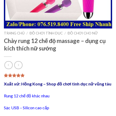
TRANG CHỦ
/
ĐỒ CHƠI TÌNH DỤC
/
ĐỒ CHƠI CHO NỮ
Chày rung 12 chế độ massage – dụng cụ
kích thích nữ sướng
5.00
3
trên 5
Xuất xứ: Hồng Kong – Shop đồ chơi tình dục nữ vũng tàu
dựa trên
đánh giá
Rung 12 chế độ khác nhau
Sạc USB –
Silicon cao cấp