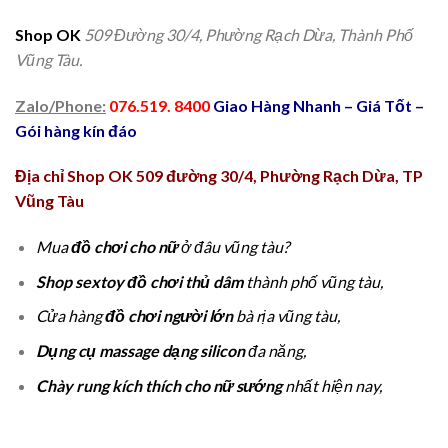
Shop OK
509 Đường 30/4, Phường Rạch Dừa, Thành Phố
Vũng Tàu.
Zalo/Phone:
076.519. 8400
Giao Hàng Nhanh – Giá Tốt –
Gói hàng kín đáo
Địa chỉ Shop OK 509 đường 30/4, Phường Rạch Dừa, TP
Vũng Tàu
Mua
đồ chơi cho nữ
ở đâu vũng tàu?
Shop sextoy đồ chơi thủ dâm
thành phố vũng tàu,
Cửa hàng
đồ chơi người lớn
bà rịa vũng tàu,
Dụng cụ massage dạng silicon
đa năng,
Chày rung kích thích cho nữ sướng
nhất hiện nay,