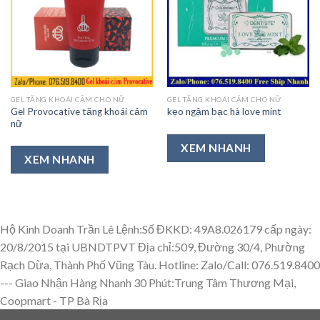
Thêm
Thêm
vào
vào
Ưa
Ưa
Thích
Thích
GEL TĂNG KHOÁI CẢM CHO NỮ
GEL TĂNG KHOÁI CẢM CHO NỮ
Gel Provocative tăng khoái cảm
kẹo ngậm bạc hà love mint
nữ
XEM NHANH
XEM NHANH
Hộ Kinh Doanh Trần Lê Lệnh:Số ĐKKD: 49A8.026179 cấp ngày:
20/8/2015 tại UBNDTPVT Địa chỉ:509, Đường 30/4, Phường
Rạch Dừa, Thành Phố Vũng Tàu. Hotline: Zalo/Call: 076.519.8400
---
Giao Nhận Hàng Nhanh 30 Phút:Trung Tâm Thương Mại,
Coopmart - TP Bà Rịa