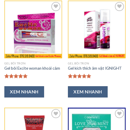
Thêm
Thêm
vào
vào
Ưa
Ưa
Thích
Thích
GEL BÔI TRƠN
GEL BÔI TRƠN
Gel bôi Excite woman khoái cảm
Gel kích thích âm vật IGNIGHT
Được xếp
Được xếp
hạng
5.00
hạng
5.00
XEM NHANH
XEM NHANH
5 sao
5 sao