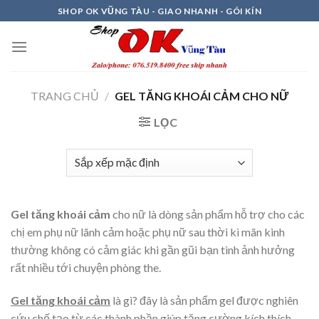
Skip
SHOP OK VŨNG TÀU - GIAO NHANH - GÓI KÍN
to
content
TRANG CHỦ
/
GEL TĂNG KHOÁI CẢM CHO NỮ
LỌC
Gel tăng khoái cảm
cho nữ là dòng sản phẩm hỗ trợ cho các
chị em phụ nữ lãnh cảm hoặc phụ nữ sau thời kì mãn kinh
thường không có cảm giác khi gần gũi bạn tình ảnh hưởng
rất nhiều tới chuyện phòng the.
Gel tăng khoái cảm
là gì? đây là sản phẩm gel được nghiên
cứu chế tạo từ các thành phần giúp tăng cường kích thích,