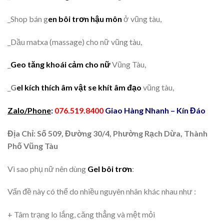
_Shop bán g
en bôi trơn hậu môn
ở vũng tàu,
_Dầu matxa (massage) cho nữ vũng tàu,
_
Geo tăng khoái cảm cho nữ
Vũng Tàu,
_
G
el kích thích âm vật se khít âm đạo
vũng tàu,
Zalo/Phone
:
076.519.8400
Giao Hàng Nhanh – Kín Đáo
Địa Chỉ: Số 509, Đường 30/4, Phường Rạch Dừa, Thành
Phố Vũng Tàu
Vì sao phụ nữ nên dùng
Gel bôi trơn
:
Vấn đề này có thể do nhiều nguyên nhân khác nhau như :
+ Tâm trạng lo lắng, căng thẳng và mệt mỏi