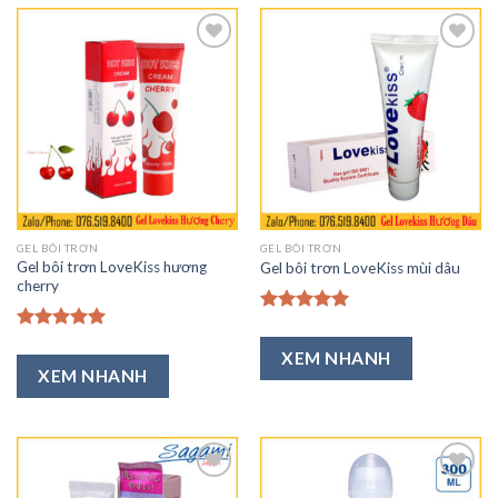
Thêm
Thêm
vào
vào
Ưa
Ưa
Thích
Thích
GEL BÔI TRƠN
GEL BÔI TRƠN
Gel bôi trơn LoveKiss hương
Gel bôi trơn LoveKiss mùi dâu
cherry
Được xếp
hạng
5.00
Được xếp
XEM NHANH
5 sao
hạng
5.00
XEM NHANH
5 sao