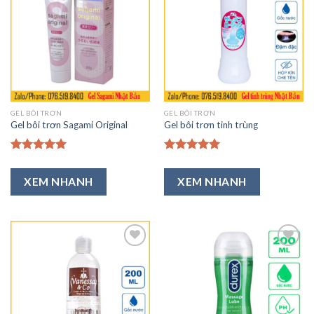
Thêm
Thêm
vào
vào
Ưa
Ưa
Thích
Thích
GEL BÔI TRƠN
GEL BÔI TRƠN
Gel bôi trơn Sagami Original
Gel bôi trơn tinh trùng
Được xếp
Được xếp
hạng
5.00
hạng
5.00
XEM NHANH
XEM NHANH
5 sao
5 sao
Thêm
Thêm
vào
vào
Ưa
Ưa
Thích
Thích