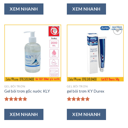
Được xếp
Được xếp
hạng
5.00
hạng
5.00
XEM NHANH
XEM NHANH
5 sao
5 sao
Thêm
Thêm
vào
vào
Ưa
Ưa
Thích
Thích
GEL BÔI TRƠN
GEL BÔI TRƠN
Gel bôi trơn gốc nước KLY
gel bôi trơn KY Durex
Được xếp
Được xếp
hạng
5.00
hạng
4.92
XEM NHANH
XEM NHANH
5 sao
5 sao