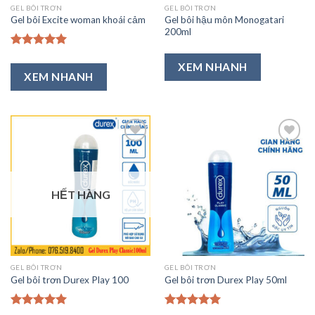
GEL BÔI TRƠN
GEL BÔI TRƠN
Gel bôi hậu môn Monogatari
Gel bôi Excite woman khoái cảm
200ml
Được xếp
XEM NHANH
hạng
5.00
XEM NHANH
5 sao
Thêm
Thêm
vào
vào
HẾT HÀNG
Ưa
Ưa
Thích
Thích
GEL BÔI TRƠN
GEL BÔI TRƠN
Gel bôi trơn Durex Play 100
Gel bôi trơn Durex Play 50ml