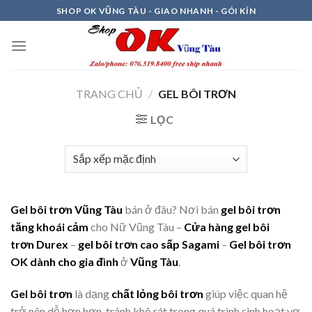
Skip
SHOP OK VŨNG TÀU - GIAO NHANH - GÓI KÍN
to
content
TRANG CHỦ
/
GEL BÔI TRƠN
LỌC
Gel bôi trơn
Vũng Tàu
bán ở đâu? Nơi bán
g
el bôi trơn
tăng khoái cảm
cho Nữ Vũng Tàu –
Cửa hàng gel bôi
trơn Durex
–
g
el bôi trơn cao sấp Sagami
–
Gel bôi trơn
OK dành cho gia đình
ở
Vũng Tàu
.
Gel bôi trơn
là dạng
chất lỏng bôi trơn
giúp việc quan hệ
trở nên dễ hơn hơn, tránh khô rát trong quá trình sinh hoạt vợ