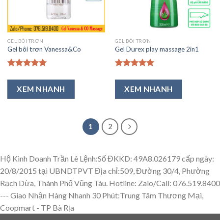
GEL BÔI TRƠN
GEL BÔI TRƠN
Gel bôi trơn Vanessa&Co
Gel Durex play massage 2in1
Được xếp
Được xếp
hạng
5.00
hạng
5.00
XEM NHANH
XEM NHANH
5 sao
5 sao
1
2
Hộ Kinh Doanh Trần Lê Lệnh:Số ĐKKD: 49A8.026179 cấp ngày:
20/8/2015 tại UBNDTPVT Địa chỉ:509, Đường 30/4, Phường
Rạch Dừa, Thành Phố Vũng Tàu. Hotline: Zalo/Call: 076.519.8400
---
Giao Nhận Hàng Nhanh 30 Phút:Trung Tâm Thương Mại,
Coopmart - TP Bà Rịa