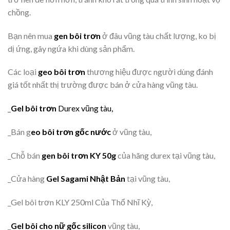
chồng.
Bạn nên mua
gen bôi trơn
ở đâu vũng tàu chất lượng, ko bị
dị ứng, gây ngứa khi dùng sản phẩm.
Các loại
geo bôi trơn
thương hiệu được người dùng đánh
giá tốt nhất thị trường được bán ở cửa hàng vũng tàu.
_
Gel bôi trơn
Durex vũng tàu,
_Bán g
eo bôi trơn gốc nước
ở vũng tàu,
_Chỗ bán
gen bôi trơn KY 50g
của hãng durex tại vũng tàu,
_Cửa hàng
Gel Sagami Nhật Bản
tại vũng tàu,
_Gel bôi trơn KLY 250ml Của Thổ Nhĩ Kỳ,
_
Gel bôi cho nữ gốc silicon
vũng tàu,