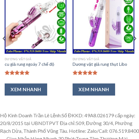
Thêm
Thêm
vào
vào
Ưa
Ưa
Thích
Thích
DƯƠNG VẬT GIẢ
DƯƠNG VẬT GIẢ
cu giả rung ngoáy 7 chế độ
Dương vật giả rung thụt Libo
Được xếp
Được xếp
hạng
5.00
hạng
5.00
XEM NHANH
XEM NHANH
5 sao
5 sao
Hộ Kinh Doanh Trần Lê Lệnh:Số ĐKKD: 49A8.026179 cấp ngày:
20/8/2015 tại UBNDTPVT Địa chỉ:509, Đường 30/4, Phường
Rạch Dừa, Thành Phố Vũng Tàu. Hotline: Zalo/Call: 076.519.8400
---
Giao Nhận Hàng Nhanh 30 Phút:Trung Tâm Thương Mại,