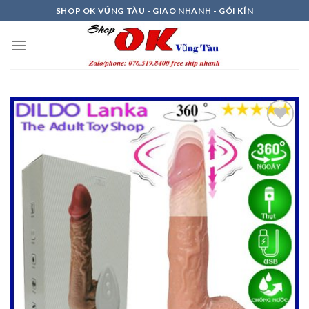
Skip
SHOP OK VŨNG TÀU - GIAO NHANH - GÓI KÍN
to
content
Thêm
vào
Ưa
Thích