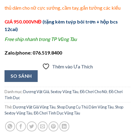
thủ dâm cho nữ cực sướng, cầm tay, gắn tường các kiểu
GIÁ 950.000VNĐ
(tặng kèm tuýp bôi trơn + hộp bcs
12cai)
Free ship nhanh trong TP Vũng Tàu
Zalo/phone: 076.519.8400
Thêm vào Ưa Thích
SO SÁNH
Danh mục:
Dương Vật Giả
,
Sextoy Vũng Tàu
,
Đồ Chơi Cho Nữ
,
Đồ Chơi
Tình Dục
Thẻ:
Dương Vật Giả Vũng Tàu
,
Shop Dụng Cụ Thủ Dâm Vũng Tàu
,
Shop
Sextoy Vũng Tàu
,
Đồ Chơi Tình Dục Vũng Tàu