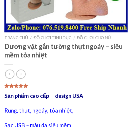
TRANG CHỦ
/
ĐỒ CHƠI TÌNH DỤC
/
ĐỒ CHƠI CHO NỮ
Dương vật gắn tường thụt ngoáy – siêu
mềm tỏa nhiệt
5.00
1
trên 5
Sản phẩm cao cấp – design USA
dựa trên
đánh giá
Rung, thụt, ngoáy, tỏa nhiệt,
Sạc USB – màu da siêu mềm