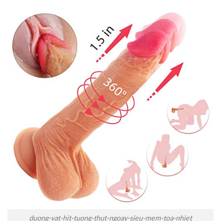
duong-vat-hit-tuong-thut-ngoay-sieu-mem-toa-nhiet