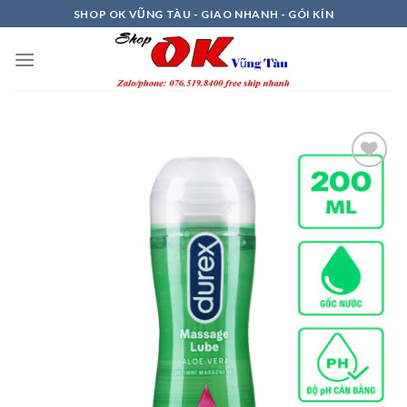
Skip
SHOP OK VŨNG TÀU - GIAO NHANH - GÓI KÍN
to
content
Thêm
vào
Ưa
Thích