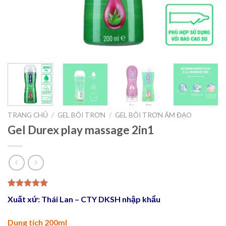
TRANG CHỦ
/
GEL BÔI TRƠN
/
GEL BÔI TRƠN ÂM ĐẠO
Gel Durex play massage 2in1
5.00
2
trên 5
Xuất xứ: Thái Lan – CTY DKSH nhập khẩu
dựa trên
đánh giá
Dung tích 200ml