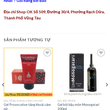
Nhất – Gói hàng kín đáo
Địa chỉ Shop OK Số 509, Đường 30/4, Phường Rạch Dừa,
Thành Phố Vũng Tàu
SẢN PHẨM TƯƠNG TỰ
Thêm
Thêm
vào
vào
Ưa
Ưa
Thích
Thích
GEL TĂNG KHOÁI CẢM CHO NỮ
GEL BÔI TRƠN
Gel Provocative tăng khoái cảm
Gel bôi hậu môn Monogatari
nữ
200ml