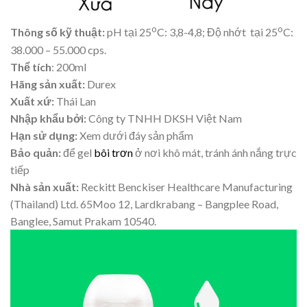
o
o
Thông số kỹ thuật:
pH tại 25
C: 3,8-4,8; Độ nhớt tại 25
C:
38.000 – 55.000 cps.
Thể tích
: 200ml
Hãng sản xuất:
Durex
Xuất xứ:
Thái Lan
Nhập khẩu bởi:
Công ty TNHH DKSH Việt Nam
Hạn sử dụng:
Xem dưới đáy sản phẩm
Bảo quản:
để gel
bôi trơn
ở nơi khô mát, tránh ánh nắng trực
tiếp
Nhà sản xuất:
Reckitt Benckiser Healthcare Manufacturing
(Thailand) Ltd. 65Moo 12, Lardkrabang – Bangplee Road,
Banglee, Samut Prakam 10540.