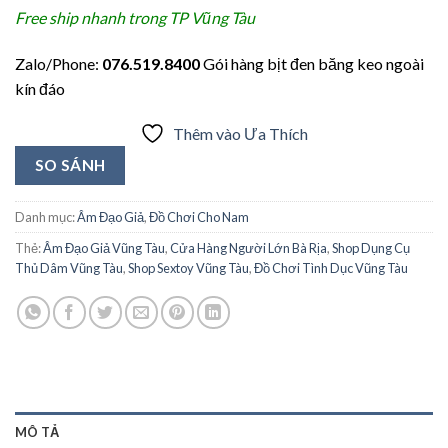
Free ship nhanh trong TP Vũng Tàu
Zalo/Phone:
076.519.8400
Gói hàng bịt đen băng keo ngoài
kín đáo
Thêm vào Ưa Thích
SO SÁNH
Danh mục:
Âm Đạo Giả
,
Đồ Chơi Cho Nam
Thẻ:
Âm Đạo Giả Vũng Tàu
,
Cửa Hàng Người Lớn Bà Rịa
,
Shop Dụng Cụ
Thủ Dâm Vũng Tàu
,
Shop Sextoy Vũng Tàu
,
Đồ Chơi Tình Dục Vũng Tàu
MÔ TẢ