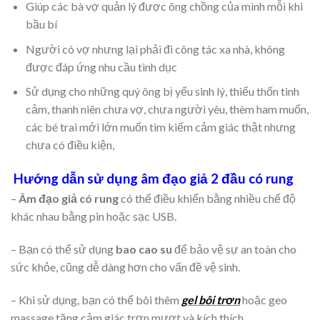
Giúp các bà vợ quản lý được ông chồng của mình mỗi khi
bầu bí
Người có vợ nhưng lại phải đi công tác xa nhà, không
được đáp ứng nhu cầu tình dục
Sử dụng cho những quý ông bị yếu sinh lý, thiếu thốn tình
cảm, thanh niên chưa vợ, chưa người yêu, thèm ham muốn,
các bé trai mới lớn muốn tìm kiếm cảm giác thật nhưng
chưa có điều kiện,
Hướng dẫn sử dụng âm đạo giả 2 đầu có rung
–
Âm đạo giả có rung
có thể điều khiển bằng nhiều chế độ
khác nhau bằng pin hoặc sạc USB.
– Bạn có thể sử dụng
bao cao su
để bảo vệ sự an toàn cho
sức khỏe, cũng dễ dàng hơn cho vấn đề vệ sinh.
– Khi sử dụng, bạn có thể bôi thêm
gel bôi trơn
hoặc geo
massage tăng cảm giác trơn mượt và kích thích.