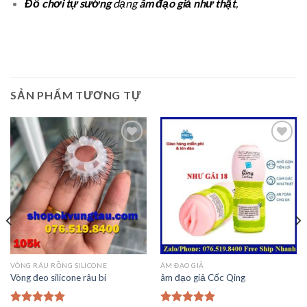
Đồ chơi tự sướng
dạng
âm đạo giả như thật
,
SẢN PHẨM TƯƠNG TỰ
Thêm
Thêm
vào
vào
Ưa
Ưa
Thích
Thích
VÒNG RÂU RỒNG SILICONE
ÂM ĐẠO GIẢ
Vòng đeo silicone râu bi
âm đạo giả Cốc Qing