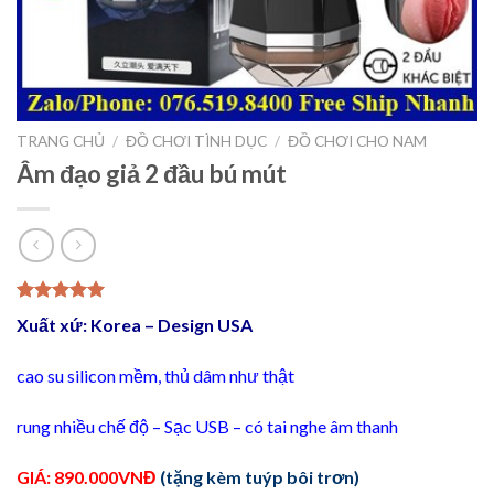
TRANG CHỦ
/
ĐỒ CHƠI TÌNH DỤC
/
ĐỒ CHƠI CHO NAM
Âm đạo giả 2 đầu bú mút
5.00
7
trên 5
Xuất xứ: Korea – Design USA
dựa trên
đánh giá
cao su silicon mềm, thủ dâm như thật
rung nhiều chế độ – Sạc USB – có tai nghe âm thanh
GIÁ: 890.000VNĐ
(tặng kèm tuýp bôi trơn)