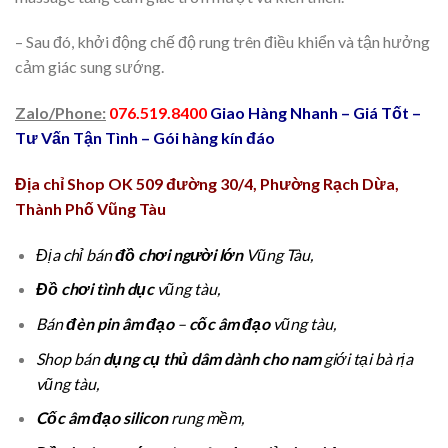
– Sau đó, khởi động chế độ rung trên điều khiển và tận hưởng
cảm giác sung sướng.
Zalo/Phone:
076.519.8400
Giao Hàng Nhanh – Giá Tốt –
Tư Vấn Tận Tình – Gói hàng kín đáo
Địa chỉ Shop OK 509 đường 30/4, Phường Rạch Dừa,
Thành Phố Vũng Tàu
Địa chỉ bán
đồ chơi người lớn
Vũng Tàu,
Đồ chơi tình dục
vũng tàu,
Bán
đèn pin âm đạo
–
cốc âm đạo
vũng tàu,
Shop bán
dụng cụ thủ dâm
dành cho nam
giới tại bà rịa
vũng tàu,
Cốc âm đạo silicon
rung mềm,