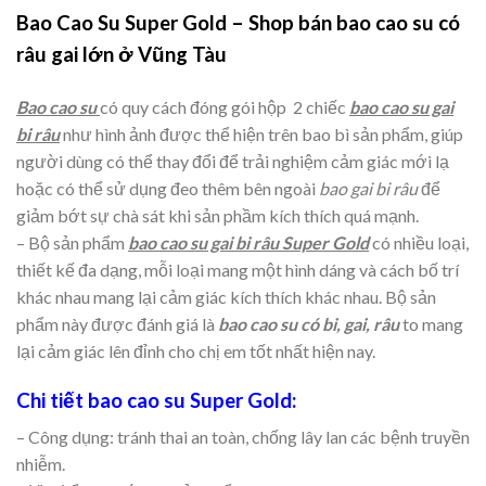
Bao Cao Su Super Gold – Shop bán
bao cao su
có
râu gai lớn ở Vũng Tàu
Bao cao su
có quy cách đóng gói hộp 2 chiếc
bao cao su gai
bi râu
như hình ảnh được thể hiện trên bao bì sản phẩm, giúp
người dùng có thể thay đổi để trải nghiệm cảm giác mới lạ
hoặc có thể sử dụng đeo thêm bên ngoài
bao gai bi râu
để
giảm bớt sự chà sát khi sản phầm kích thích quá mạnh.
– Bộ sản phẩm
bao cao su gai bi râu Super Gold
có nhiều loại,
thiết kế đa dạng, mỗi loại mang một hình dáng và cách bố trí
khác nhau mang lại cảm giác kích thích khác nhau. Bộ sản
phẩm này được đánh giá là
bao cao su có bi, gai, râu
to mang
lại cảm giác lên đỉnh cho chị em tốt nhất hiện nay.
Chi tiết bao cao su Super Gold:
– Công dụng: tránh thai an toàn, chống lây lan các bệnh truyền
nhiễm.