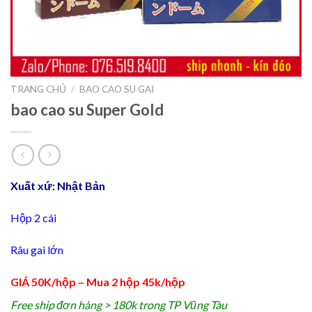
TRANG CHỦ
/
BAO CAO SU GAI
bao cao su Super Gold
Xuất xứ: Nhật Bản
Hộp 2 cái
Râu gai lớn
GIÁ 50K/hộp – Mua 2 hộp 45k/hộp
Free ship đơn hàng > 180k trong TP Vũng Tàu