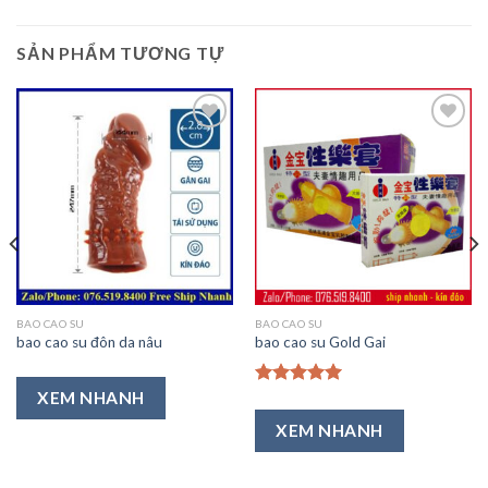
SẢN PHẨM TƯƠNG TỰ
Thêm
Thêm
vào
vào
Ưa
Ưa
Thích
Thích
BAO CAO SU
BAO CAO SU
bao cao su đôn da nâu
bao cao su Gold Gai
XEM NHANH
Được xếp
hạng
5.00
XEM NHANH
5 sao