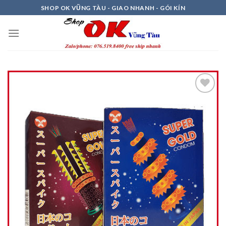
Skip
SHOP OK VŨNG TÀU - GIAO NHANH - GÓI KÍN
to
content
Thêm
vào
Ưa
Thích