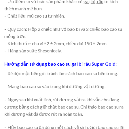
– Ưu điểm so với các sản phẩm khác: có
gai, bi, râu
to kích
thích mạnh mẽ hơn.
– Chất liệu: mủ cao su tự nhiên.
– Quy cách: Hộp 2 chiếc như vỏ bao bì và 2 chiếc bao cao su
mỏng trơn.
– Kích thước: chu vi 52 ± 2mm, chiều dài 190 ± 2mm.
– Hãng sản xuất: Shesonicely.
Hướng dẫn sử dụng bao cao su gai bi râu Super Gold:
– Xé dọc một bên gói, tránh làm rách bao cao su bên trong.
– Mang bao cao su vào trong khi dương vật cương.
– Ngay sau khi xuất tinh, rút dương vật ra khi vẫn còn đang
cương bằng cách giữ chặt bao cao su. Chỉ tháo bao cao su ra
khi dương vật đã được rút ra hoàn toàn.
– Hủy bao cao su đã dùng một cách vệ sinh. Gói bao cao su lại