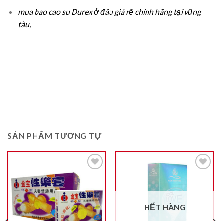
mua bao cao su Durex ở đâu giá rẽ chính hãng tại vũng
tàu,
SẢN PHẨM TƯƠNG TỰ
Thêm
Thêm
vào
vào
HẾT HÀNG
Ưa
Ưa
Thích
Thích