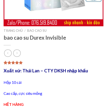
TRANG CHỦ
/
BAO CAO SU
bao cao su Durex Invisible
5.00
2
trên 5
Xuất xứ: Thái Lan – CTY DKSH nhập khẩu
dựa trên
đánh giá
Hộp 10 cái
Cao cấp, cực siêu mỏng
HẾT HÀNG