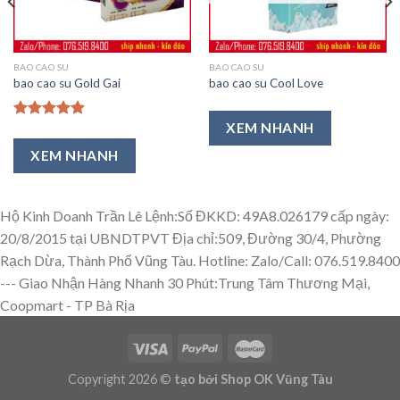
BAO CAO SU
BAO CAO SU
bao cao su Gold Gai
bao cao su Cool Love
XEM NHANH
Được xếp
hạng
5.00
XEM NHANH
5 sao
Hộ Kinh Doanh Trần Lê Lệnh:Số ĐKKD: 49A8.026179 cấp ngày:
20/8/2015 tại UBNDTPVT Địa chỉ:509, Đường 30/4, Phường
Rạch Dừa, Thành Phố Vũng Tàu. Hotline: Zalo/Call: 076.519.8400
---
Giao Nhận Hàng Nhanh 30 Phút:Trung Tâm Thương Mại,
Coopmart - TP Bà Rịa
Copyright 2026 ©
tạo bởi Shop OK Vũng Tàu