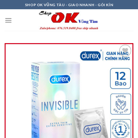
Skip
SHOP OK VŨNG TÀU - GIAO NHANH - GÓI KÍN
to
content
Thêm
vào
Ưa
Thích