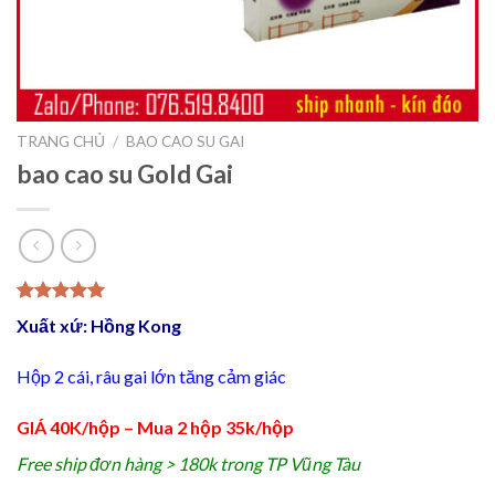
TRANG CHỦ
/
BAO CAO SU GAI
bao cao su Gold Gai
5.00
1
trên 5
Xuất xứ: Hồng Kong
dựa trên
đánh giá
Hộp 2 cái, râu gai lớn tăng cảm giác
GIÁ 40K/hộp – Mua 2 hộp 35k/hộp
Free ship đơn hàng > 180k trong TP Vũng Tàu