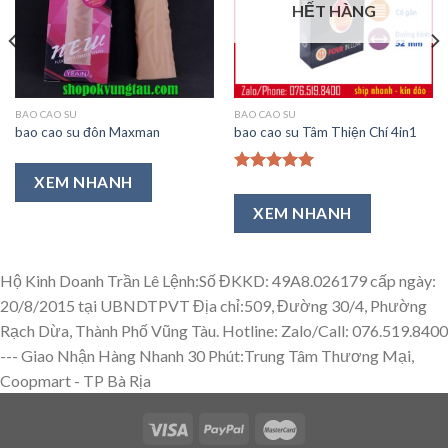
HẾT HÀNG
Ưa
Ưa
Thích
Thích
BAO CAO SU
BAO CAO SU
bao cao su đôn Maxman
bao cao su Tâm Thiện Chí 4in1
XEM NHANH
Được xếp
hạng
5.00
XEM NHANH
5 sao
Hộ Kinh Doanh Trần Lê Lệnh:Số ĐKKD: 49A8.026179 cấp ngày:
20/8/2015 tại UBNDTPVT Địa chỉ:509, Đường 30/4, Phường
Rạch Dừa, Thành Phố Vũng Tàu. Hotline: Zalo/Call: 076.519.8400
---
Giao Nhận Hàng Nhanh 30 Phút:Trung Tâm Thương Mại,
Coopmart - TP Bà Rịa