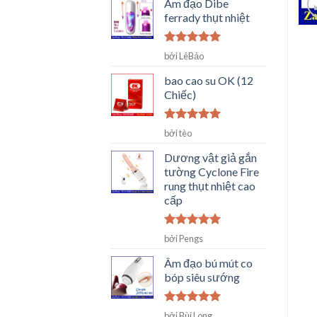
Âm đạo Dibe
ferrady thụt nhiệt
Được xếp
bởi LêBảo
hạng
5
5
sao
bao cao su OK (12
Chiếc)
Được xếp
bởi tèo
hạng
5
5
sao
Dương vật giả gắn
tường Cyclone Fire
rung thụt nhiệt cao
cấp
Được xếp
bởi Pengs
hạng
5
5
sao
Âm đạo bú mút co
bóp siêu sướng
Được xếp
bởi Bùi Long