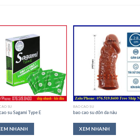
Thêm
Th
vào
v
Ưa
Ư
Thích
Th
CAO SU
BAO CAO SU
cao su Sagami Type E
bao cao su đôn da nâu
XEM NHANH
XEM NHANH