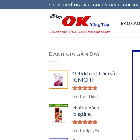
Skip
SHOP OK VŨNG TÀU - GIAO NHANH - GÓI KÍN
to
content
BAO CAO
ĐÁNH GIÁ GẦN ĐÂY
Gel kích thích âm vật
IGNIGHT
Được xếp
bởi Tran Thanh
hạng
5
5
sao
chai xịt nóng
longtime
Được xếp
bởi Tư Nguyên
hạng
5
5
sao