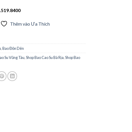
.519.8400
Thêm vào Ưa Thích
u
,
Bao Đôn Dên
ao Su Vũng Tàu
,
Shop Bao Cao Su Bà Rịa
,
Shop Bao