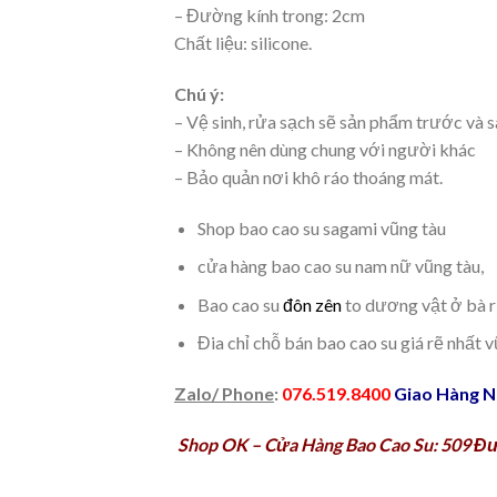
– Đường kính trong: 2cm
Chất liệu: silicone.
Chú ý:
– Vệ sinh, rửa sạch sẽ sản phẩm trước và s
– Không nên dùng chung với người khác
– Bảo quản nơi khô ráo thoáng mát.
Shop bao cao su sagami vũng tàu
cửa hàng bao cao su nam nữ vũng tàu,
Bao cao su
đôn zên
to dương vật ở bà r
Đia chỉ chỗ bán bao cao su giá rẽ nhất 
Zalo/ Phone
:
076.519.8400
Giao Hàng Nh
Shop OK – Cửa Hàng Bao Cao Su: 509 Đư