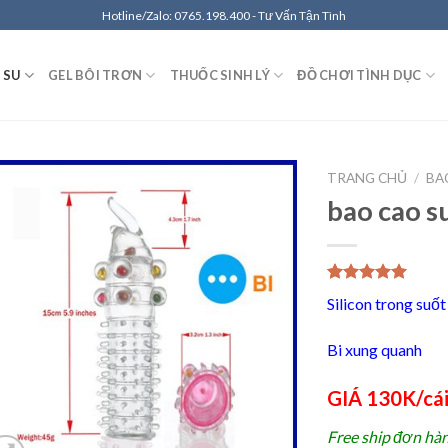
Hotline/Zalo: 0765.198.400 - Tư Vấn Tận Tình
 SU
GEL BÔI TRƠN
THUỐC SINH LÝ
ĐỒ CHƠI TÌNH DỤC
TRANG CHỦ
/
BA
bao cao s
Thêm
vào
5.00
1
trên 5
Ưa
Silicon trong suốt
dựa trên
Thích
đánh giá
Bi xung quanh
GIÁ 130K/cá
Free ship đơn hà