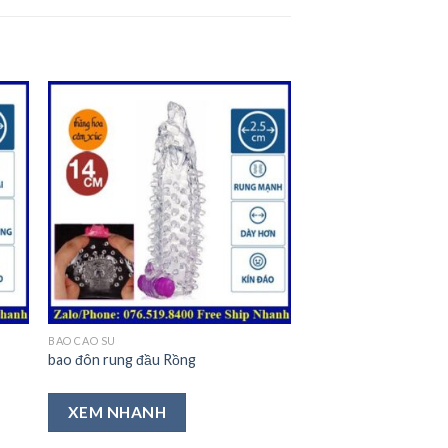
êm
Thêm
ào
vào
a
Ưa
ích
Thích
BAO CAO SU
bao đôn rung đầu Rồng
XEM NHANH