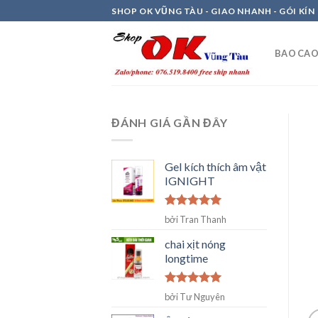
Skip
SHOP OK VŨNG TÀU - GIAO NHANH - GÓI KÍN
to
content
BAO CAO
ĐÁNH GIÁ GẦN ĐÂY
Gel kích thích âm vật
IGNIGHT
Được xếp
bởi Tran Thanh
hạng
5
5
sao
chai xịt nóng
longtime
Được xếp
bởi Tư Nguyên
hạng
5
5
sao