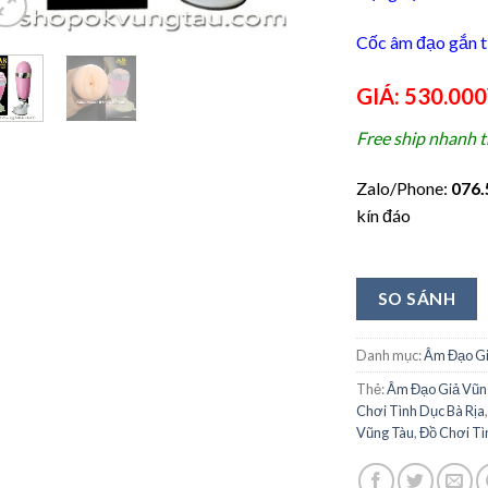
Cốc âm đạo gắn 
GIÁ: 530.00
Free ship nhanh 
Zalo/Phone:
076.
kín đáo
SO SÁNH
Danh mục:
Âm Đạo G
Thẻ:
Âm Đạo Giả Vũn
Chơi Tình Dục Bà Rịa
Vũng Tàu
,
Đồ Chơi Tì