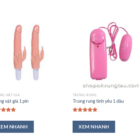
Thêm
Th
vào
v
Ưa
Ư
Thích
Th
G VẬT GIẢ
TRỨNG RUNG
g vật giả 1 pin
Trứng rung tình yêu 1 đầu
c xếp
Được xếp
ng
5.00
hạng
5.00
XEM NHANH
XEM NHANH
ao
5 sao