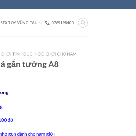
SEXTOY VŨNG TÀU
0765198400
 CHƠI TÌNH DỤC
/
ĐỒ CHƠI CHO NAM
iả gắn tường A8
Kong
ng
180 độ
nhỏ gọn dành cho nam giới