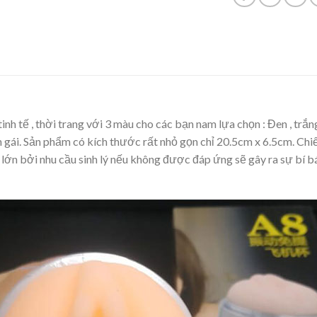
nh tế , thời trang với 3 màu cho các bạn nam lựa chọn : Đen , trắng 
n gái. Sản phẩm có kích thước rất nhỏ gọn chỉ 20.5cm x 6.5cm. Chi
t lớn bởi nhu cầu sinh lý nếu không được đáp ứng sẽ gây ra sự bí