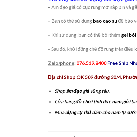
– Âm đạo giả có cục rung mở nắp pin và gắ
– Bạn có thể sử dụng
bao cao su
để bảo vệ
– Khi sử dụng, bạn có thể bôi thêm
gel bôi
– Sau đó, khởi động chế độ rung trên điều
Zalo/phone
:
076.519.8400
Free Ship Nha
Địa chỉ Shop OK 509 đường 30/4, Phườ
Shop
âm đạo giả
vũng tàu,
Cửa hàng
đồ chơi tình dục nam giới
bà 
Mua
dụng cụ thủ dâm cho nam
tự sướn