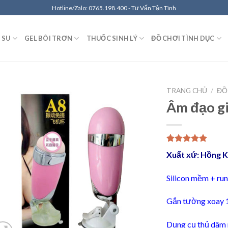
Hotline/Zalo: 0765.198.400 - Tư Vấn Tận Tình
 SU
GEL BÔI TRƠN
THUỐC SINH LÝ
ĐỒ CHƠI TÌNH DỤC
TRANG CHỦ
/
ĐỒ
Âm đạo g
Thêm
vào
5.00
3
trên 5
Ưa
Xuất xứ: Hồng 
dựa trên
Thích
đánh giá
Silicon mềm + ru
Gắn tường xoay 
Dụng cụ thủ dâm 