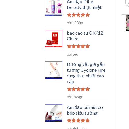
Âm đạo Dibe
ferrady thụt nhiệt
Được xếp
bởi LêBảo
hạng
5
5
sao
bao cao su OK (12
Chiếc)
Được xếp
bởi tèo
hạng
5
5
sao
Dương vật giả gắn
tường Cyclone Fire
rung thụt nhiệt cao
cấp
Được xếp
bởi Pengs
hạng
5
5
sao
Âm đạo bú mút co
bóp siêu sướng
Được xếp
bởi Bùi Long