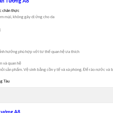
Gắn Tường A8
c chân thực
ềm mại, không gây dị ứng cho da
g
ỉnh hướng phù hợp với tư thế quan hệ ưa thích
m và quan hệ
ra khỏi sản phẩm. Vệ sinh bằng cồn y tế và xà phòng. Để ráo nước v
ng Tàu
tường A8