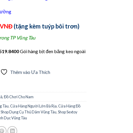
tường
0VNĐ
(tặng kèm tuýp bôi trơn)
trong TP Vũng Tàu
519.8400
Gói hàng bịt đen băng keo ngoài
Thêm vào Ưa Thích
iả
,
Đồ Chơi Cho Nam
g Tàu
,
Cửa Hàng Người Lớn Bà Rịa
,
Cửa Hàng Đồ
,
Shop Dụng Cụ Thủ Dâm Vũng Tàu
,
Shop Sextoy
nh Dục Vũng Tàu