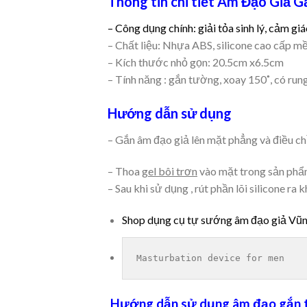
Thông tin chi tiết Âm Đạo Giả 
– Công dụng chính: giải tỏa sinh lý
,
cảm giá
– Chất liệu: Nhựa ABS, silicone cao cấp m
– Kích thước nhỏ gọn: 20.5cm x6.5cm
– Tính năng : gắn tường, xoay 150˚, có run
Hướng dẫn sử dụng
– Gắn âm đạo giả lên mặt phẳng và điều ch
– Thoa
gel bôi trơn
vào mặt trong sản phẩ
– Sau khi sử dụng , rút phần lõi silicone 
Shop dụng cụ tự sướng âm đạo giả Vũ
Masturbation device for men
Hướng dẫn sử dụng âm đạo gắn 