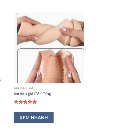
êm
Thêm
ào
vào
a
Ưa
ích
Thích
ÂM ĐẠO GIẢ
âm đạo giả Cốc Qing
Được xếp
hạng
5.00
XEM NHANH
5 sao