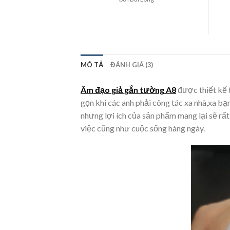
hạng
5
5
sao
MÔ TẢ
ĐÁNH GIÁ (3)
Âm đạo giả gắn tường A8
được thiết kế ti
gọn khi các anh phải công tác xa nhà,xa bạ
nhưng lợi ích của sản phẩm mang lại sẽ rấ
việc cũng như cuộc sống hàng ngày.