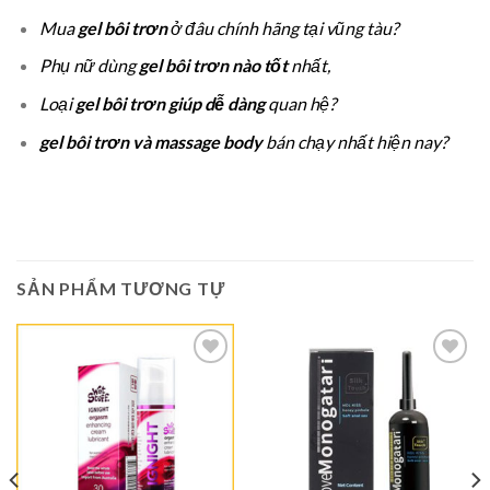
Mua
gel bôi trơn
ở đâu chính hãng tại vũng tàu?
Phụ nữ dùng
gel bôi trơn nào tốt
nhất,
Loại
gel bôi trơn giúp dễ dàng
quan hệ?
gel bôi trơn và massage body
bán chạy nhất hiện nay?
SẢN PHẨM TƯƠNG TỰ
Thêm
Thêm
vào
vào
Ưa
Ưa
Thích
Thích