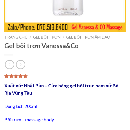
TRANG CHỦ
/
GEL BÔI TRƠN
/
GEL BÔI TRƠN ÂM ĐẠO
Gel bôi trơn Vanessa&Co
5.00
1
trên 5
Xuất xứ: Nhật Bản – Cửa hàng gel bôi trơn nam nữ Bà
dựa trên
đánh giá
Rịa Vũng Tàu
Dung tích 200ml
Bôi trơn – massage body