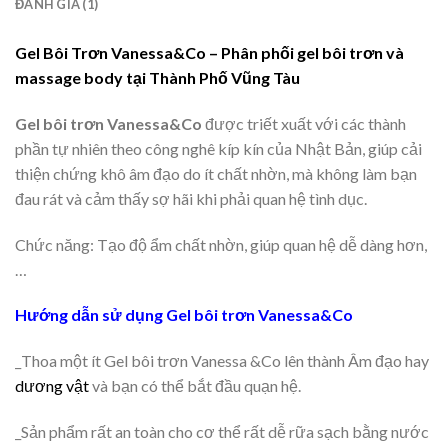
ĐÁNH GIÁ (1)
Gel Bôi Trơn Vanessa&Co – Phân phối gel bôi trơn và
massage body tại Thành Phố Vũng Tàu
Gel bôi trơn Vanessa&Co
được triết xuất với các thành
phần tự nhiên theo công nghê kíp kín của Nhật Bản, giúp cải
thiện chứng khô âm đạo do ít chất nhờn, mà không làm bạn
đau rát và cảm thấy sợ hãi khi phải quan hệ tình dục.
Chức năng: Tạo độ ẩm chất nhờn, giúp quan hệ dễ dàng hơn,
…
Hướng dẫn sử dụng Gel bôi trơn Vanessa&Co
_Thoa một ít Gel bôi trơn Vanessa &Co lên thành Âm đạo hay
dương vật
và bạn có thể bắt đầu quạn hệ.
_Sản phẩm rất an toàn cho cơ thể rất dễ rữa sạch bằng nước