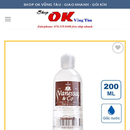
Skip
SHOP OK VŨNG TÀU - GIAO NHANH - GÓI KÍN
to
content
Thêm
vào
Ưa
Thích