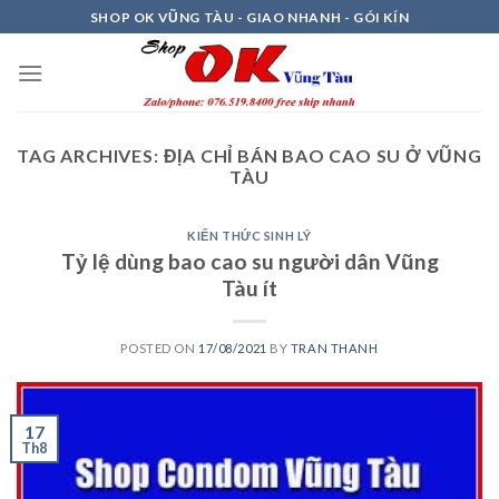
Skip
SHOP OK VŨNG TÀU - GIAO NHANH - GÓI KÍN
to
content
TAG ARCHIVES:
ĐỊA CHỈ BÁN BAO CAO SU Ở VŨNG
TÀU
KIẾN THỨC SINH LÝ
Tỷ lệ dùng bao cao su người dân Vũng
Tàu ít
POSTED ON
17/08/2021
BY
TRAN THANH
17
Th8