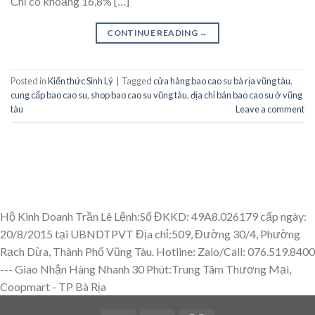
Chỉ có khoảng 16,8% […]
CONTINUE READING
→
Posted in
Kiến thức Sinh Lý
|
Tagged
cửa hàng bao cao su bà rịa vũng tàu
,
cung cấp bao cao su
,
shop bao cao su vũng tàu
,
địa chỉ bán bao cao su ở vũng
tàu
Leave a comment
Hộ Kinh Doanh Trần Lê Lệnh:Số ĐKKD: 49A8.026179 cấp ngày:
20/8/2015 tại UBNDTPVT Địa chỉ:509, Đường 30/4, Phường
Rạch Dừa, Thành Phố Vũng Tàu. Hotline: Zalo/Call: 076.519.8400
---
Giao Nhận Hàng Nhanh 30 Phút:Trung Tâm Thương Mại,
Coopmart - TP Bà Rịa