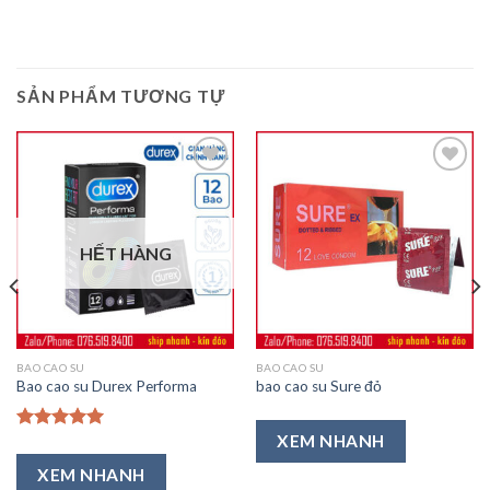
SẢN PHẨM TƯƠNG TỰ
Thêm
Thêm
vào
vào
HẾT HÀNG
Ưa
Ưa
Thích
Thích
BAO CAO SU
BAO CAO SU
Bao cao su Durex Performa
bao cao su Sure đỏ
XEM NHANH
Được xếp
hạng
5.00
XEM NHANH
5 sao